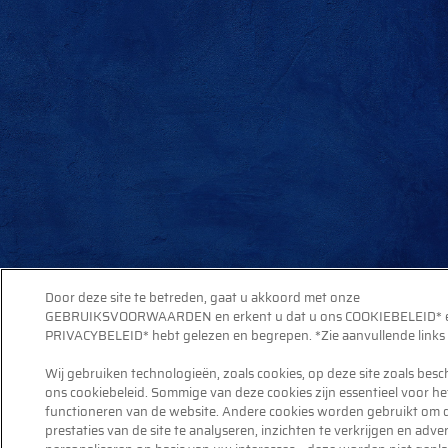
Door deze site te betreden, gaat u akkoord met onze
GEBRUIKSVOORWAARDEN en erkent u dat u ons COOKIEBELEID* 
PRIVACYBELEID* hebt gelezen en begrepen. *Zie aanvullende links 
Wij gebruiken technologieën, zoals cookies, op deze site zoals besc
ons cookiebeleid. Sommige van deze cookies zijn essentieel voor he
functioneren van de website. Andere cookies worden gebruikt om 
prestaties van de site te analyseren, inzichten te verkrijgen en adver