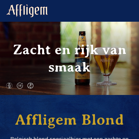
Zacht en rijk van
smaak
Affligem Blond