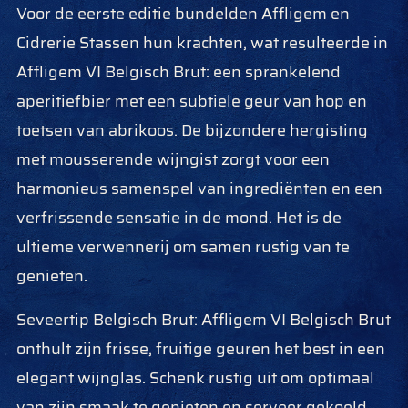
Voor de eerste editie bundelden Affligem en
Cidrerie Stassen hun krachten, wat resulteerde in
Affligem VI Belgisch Brut: een sprankelend
aperitiefbier met een subtiele geur van hop en
toetsen van abrikoos. De bijzondere hergisting
met mousserende wijngist zorgt voor een
harmonieus samenspel van ingrediënten en een
verfrissende sensatie in de mond. Het is de
ultieme verwennerij om samen rustig van te
genieten.
Seveertip Belgisch Brut: Affligem VI Belgisch Brut
onthult zijn frisse, fruitige geuren het best in een
elegant wijnglas. Schenk rustig uit om optimaal
van zijn smaak te genieten en serveer gekoeld,