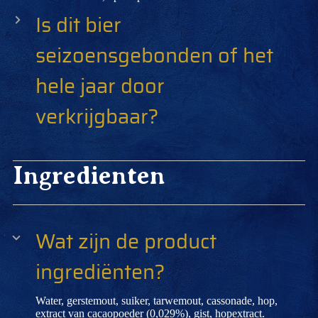
Is dit bier
seizoensgebonden of het
hele jaar door
verkrijgbaar?
Ingredienten
Wat zijn de product
ingrediënten?
Water, gerstemout, suiker, tarwemout, cassonade, hop,
extract van cacaopoeder (0,029%), gist, hopextract.