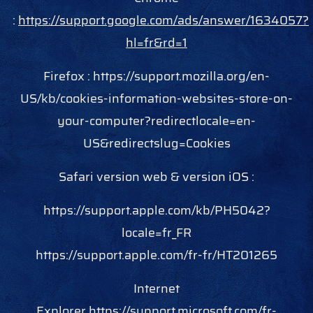
:
https://support.google.com/ads/answer/1634057?
hl=fr&rd=1
Firefox : https://support.mozilla.org/en-
US/kb/cookies-information-websites-store-on-
your-computer?redirectlocale=en-
US&redirectslug=Cookies
Safari version web & version iOS :
https://support.apple.com/kb/PH5042?
locale=fr_FR
https://support.apple.com/fr-fr/HT201265
Internet
Explorer
https://support.microsoft.com/fr-