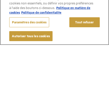
cookies non essentiels, ou définir vos propres préférences
à l’aide des boutons ci-dessous.
Politique en matière de
cookies
Politique de confidentialite
Paramètres des cookies
Tout refuser
Autoriser tous les cookies
Suivez-nous sur Facebook
Conditions d’utilisation
Politique de confidentialité
Politique en matière de cookies