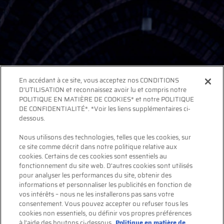
En accédant à ce site, vous acceptez nos CONDITIONS
D’UTILISATION et reconnaissez avoir lu et compris notre
POLITIQUE EN MATIÈRE DE COOKIES* et notre POLITIQUE
DE CONFIDENTIALITÉ*. *Voir les liens supplémentaires ci-
dessous.
Nous utilisons des technologies, telles que les cookies, sur
ce site comme décrit dans notre politique relative aux
cookies. Certains de ces cookies sont essentiels au
fonctionnement du site web. D’autres cookies sont utilisés
pour analyser les performances du site, obtenir des
informations et personnaliser les publicités en fonction de
vos intérêts – nous ne les installerons pas sans votre
consentement. Vous pouvez accepter ou refuser tous les
cookies non essentiels, ou définir vos propres préférences
à l’aide des boutons ci-dessous.
Politique en matière de