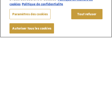
cookies
Politique de confidentialite
Paramètres des cookies
Tout refuser
Autoriser tous les cookies
Suivez-nous sur Facebook
Conditions d’utilisation
Politique de confidentialité
Politique en matière de cookies