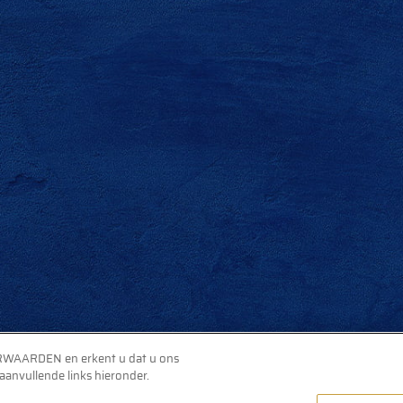
ORWAARDEN en erkent u dat u ons
nvullende links hieronder.