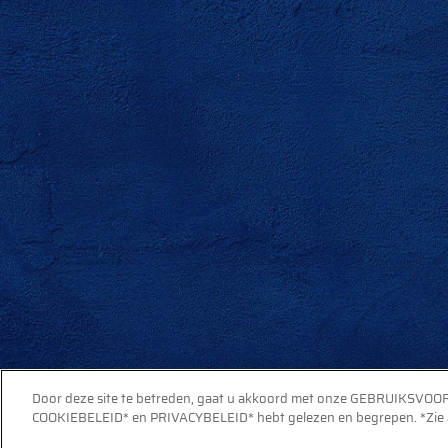
Door deze site te betreden, gaat u akkoord met onze GEBRUIKSVO
COOKIEBELEID* en PRIVACYBELEID* hebt gelezen en begrepen. *Zie aa