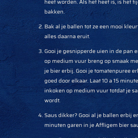
heet worden. Als het heet is, is het ti
bakken.
Bak al je ballen tot ze een mooi kleu
alles daarna eruit.
Gooi je gesnipperde uien in de pan e
op medium vuur breng op smaak met
je bier erbij. Gooi je tomatenpuree e
goed door elkaar. Laat 10 a 15 minut
inkoken op medium vuur totdat je sa
wordt.
Saus dikker? Gooi al je ballen erbij e
minuten garen in je Affligem bier sa