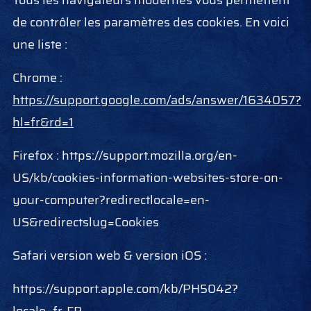
Tous les navigateurs modernes vous permettent
de contrôler les paramètres des cookies. En voici
une liste :
Chrome :
https://support.google.com/ads/answer/1634057?
hl=fr&rd=1
Firefox : https://support.mozilla.org/en-
US/kb/cookies-information-websites-store-on-
your-computer?redirectlocale=en-
US&redirectslug=Cookies
Safari version web & version iOS :
https://support.apple.com/kb/PH5042?