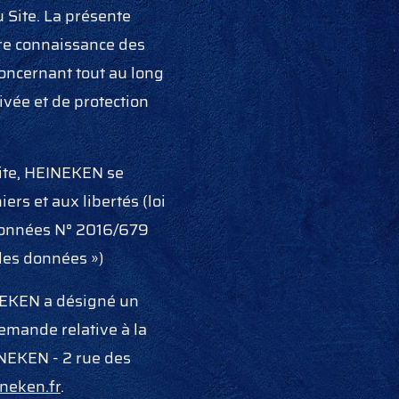
 Site. La présente
re connaissance des
concernant tout au long
rivée et de protection
Site, HEINEKEN se
ers et aux libertés (loi
 Données N° 2016/679
 des données »)
INEKEN a désigné un
emande relative à la
INEKEN - 2 rue des
neken.fr
.