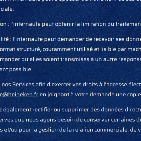
ciale;
ion : l’internaute peut obtenir la limitation du traitem
ilité : l’internaute peut demander de recevoir ses donn
ormat structuré, couramment utilisé et lisible par mac
emander qu’elles soient transmises à un autre responsa
ent possible
nos Services afin d’exercer vos droits à l’adresse élec
se@heineken.fr
en joignant à votre demande une copie d
 également rectifier ou supprimer des données direct
serves que nous ayons besoin de conserver certaines d
s et/ou pour la gestion de la relation commerciale, d