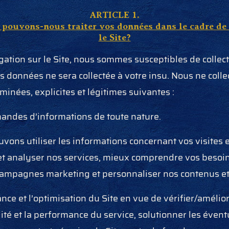
ARTICLE 1.
 pouvons-nous traiter vos données dans le cadre de
le Site?
gation sur le Site, nous sommes susceptibles de colle
 données ne sera collectée à votre insu. Nous ne coll
rminées, explicites et légitimes suivantes :
ndes d’informations de toute nature.
vons utiliser les informations concernant vos visites 
et analyser nos services, mieux comprendre vos besoins 
 campagnes marketing et personnaliser nos contenus et 
nce et l’optimisation du Site en vue de vérifier/amélior
ilité et la performance du service, solutionner les éve