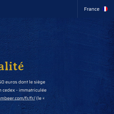
France
alité
50 euros dont le siège
n cedex - immatriculée
mbeer.com/fr/fr/
(le «