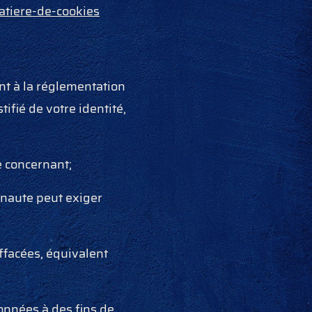
atiere-de-cookies
t à la réglementation
ifié de votre identité,
e concernant;
ernaute peut exiger
ffacées, équivalent
données à des fins de