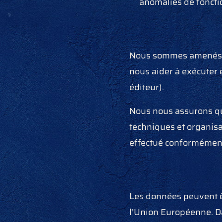
anomalies de fonctio
Nous sommes amenés à 
nous aider à exécuter 
éditeur).
Nous nous assurons qu
techniques et organis
effectué conformément
Les données peuvent ê
l’Union Européenne. D