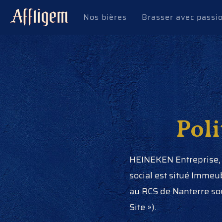
Nos bières
Brasser avec passi
Poli
HEINEKEN Entreprise, S
social est situé Imme
au RCS de Nanterre sou
Site »).