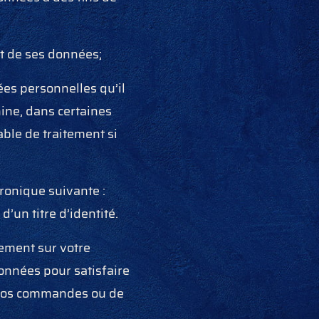
ent de ses données;
ées personnelles qu’il
hine, dans certaines
ble de traitement si
tronique suivante :
’un titre d’identité.
ement sur votre
onnées pour satisfaire
e vos commandes ou de