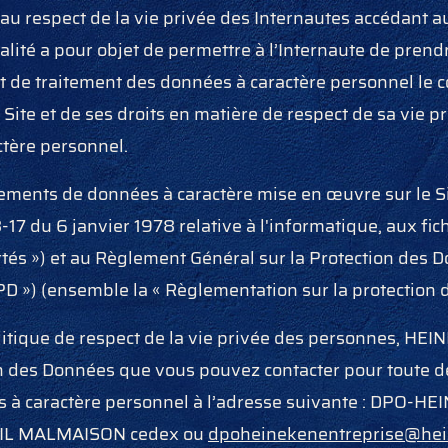
u respect de la vie privée des Internautes accédant au
alité a pour objet de permettre à l’
Internaute de prend
et de traitement des données à caractère personnel le 
 Site et de ses droits en matière de respect de sa vie p
ctère personnel.
itements de données à caractère mise en œuvre sur le 
-17 du 6 janvier 1978 relative à l'informatique, aux fichi
rtés ») et au Règlement Général sur la Protection des
PD ») (ensemble la « Règlementation sur la protection
litique de respect de la vie privée des personnes, HE
on des Données que vous pouvez contacter pour toute d
 à caractère personnel à l’adresse suivante : DPO-HE
EIL MALMAISON cedex ou
dpoheinekenentreprise@hei