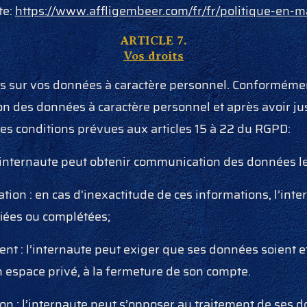
te:
https://www.affligembeer.com/fr/fr/politique-en-m
ARTICLE 7.
Vos droits
ts sur vos données à caractère personnel. Conformémen
n des données à caractère personnel et après avoir just
les conditions prévues aux articles 15 à 22 du RGPD:
 l’internaute peut obtenir communication des données l
cation : en cas d'inexactitude de ces informations, l’int
ifiées ou complétées;
ent : l’internaute peut exiger que ses données soient e
un espace privé, à la fermeture de son compte.
ion : l’internaute peut s’opposer au traitement de ses 