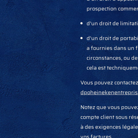
prospection commer
d’un droit de limitat
d’un droit de portab
a fournies dans un f
circonstances, ou d
cela est techniquem
Vous pouvez contactez 
dpoheinekenentrepri
Notez que vous pouvez
compte client sous ré
à des exigences légale
vos factures.