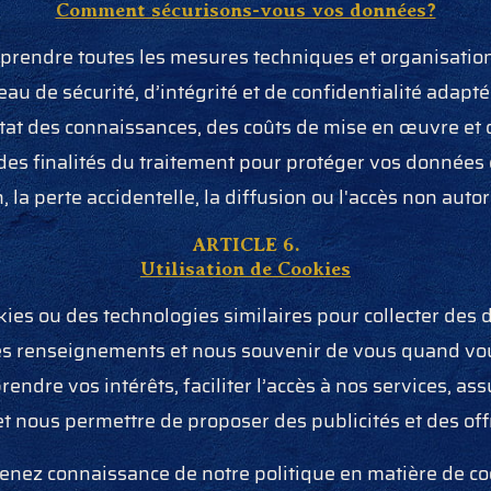
Comment sécurisons-vous vos données?
rendre toutes les mesures techniques et organisation
eau de sécurité, d’intégrité et de confidentialité adap
at des connaissances, des coûts de mise en œuvre et de
des finalités du traitement pour protéger vos données c
n, la perte accidentelle, la diffusion ou l'accès non autor
ARTICLE 6.
Utilisation de Cookies
kies ou des technologies similaires pour collecter des 
des renseignements et nous souvenir de vous quand vo
endre vos intérêts, faciliter l’accès à nos services, as
 et nous permettre de proposer des publicités et des of
renez connaissance de notre politique en matière de co