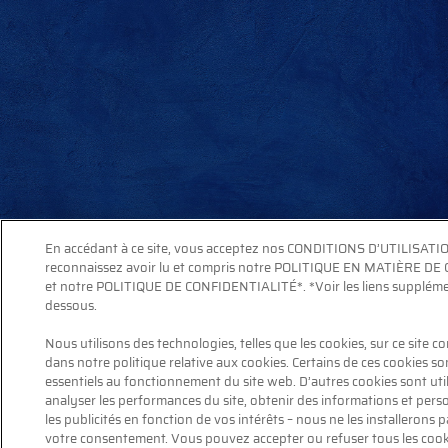
En accédant à ce site, vous acceptez nos CONDITIONS D’UTILISATI
reconnaissez avoir lu et compris notre POLITIQUE EN MATIÈRE DE
et notre POLITIQUE DE CONFIDENTIALITÉ*. *Voir les liens supplémen
dessous.
Nous utilisons des technologies, telles que les cookies, sur ce site 
dans notre politique relative aux cookies. Certains de ces cookies so
essentiels au fonctionnement du site web. D’autres cookies sont uti
analyser les performances du site, obtenir des informations et pers
les publicités en fonction de vos intérêts – nous ne les installerons 
votre consentement. Vous pouvez accepter ou refuser tous les coo