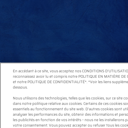
En accédant à ce site, vous acceptez nos CONDITIONS D’UTILISATI
reconnaissez avoir lu et compris notre POLITIQUE EN MATIÈRE DE
et notre POLITIQUE DE CONFIDENTIALITÉ*. *Voir les liens supplémen
dessous.
Nous utilisons des technologies, telles que les cookies, sur ce site 
dans notre politique relative aux cookies. Certains de ces cookies so
essentiels au fonctionnement du site web. D’autres cookies sont uti
analyser les performances du site, obtenir des informations et pers
les publicités en fonction de vos intérêts – nous ne les installerons 
votre consentement. Vous pouvez accepter ou refuser tous les coo