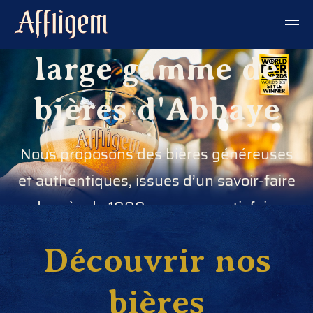
Découvrez notre
large gamme de
bières d'Abbaye
Nous proposons des bières généreuses
et authentiques, issues d’un savoir-faire
de près de 1000 ans, pour satisfaire
toutes les papilles
Découvrir nos
bières