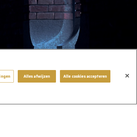
lingen
Alles afwijzen
Alle cookies accepteren
Volg ons op
igem
UGC
Policy
ernemers