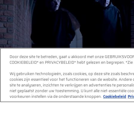
Door deze site te betreden, gaat u akkoord met onze GEBRUIKSVO
COOKIEBELEID* en PRIVACYBELEID* hebt gelezen en begrepen. *Zie aa
Wij gebruiken technologieën, zoals cookies, op deze site zoals besch
cookies zijn essentieel voor het functioneren van de website. Andere
site te analyseren, inzichten te verkrijgen en advertenties te persona
niet geplaatst zonder uw toestemming. U kunt alle niet-essentiële co
voorkeuren instellen via de onderstaande knoppen.
Cookiebeleid
Pri
Gebruiksvoorwaarden
Privacyverklaring
Cookiebel