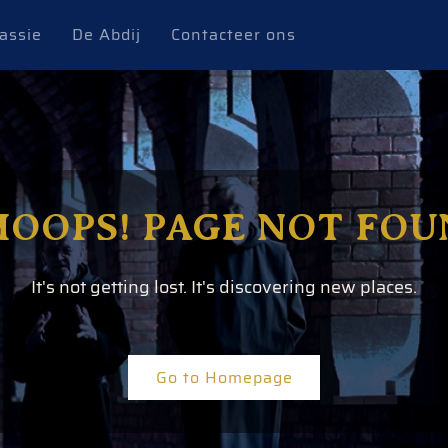
assie
De Abdij
Contacteer ons
OOPS! PAGE NOT FOU
It's not getting lost. It's discovering new places.
Go to Homepage