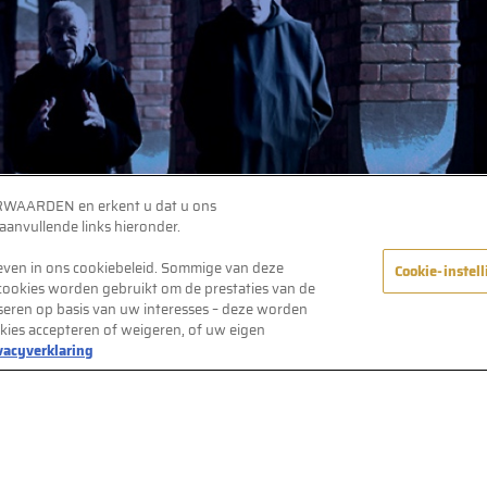
ORWAARDEN en erkent u dat u ons
nvullende links hieronder.
reven in ons cookiebeleid. Sommige van deze
Cookie-instel
 cookies worden gebruikt om de prestaties van de
liseren op basis van uw interesses – deze worden
okies accepteren of weigeren, of uw eigen
vacyverklaring
eid
Verantwoord
Cookie-
Klantenservice
Affl
Genieten
instellingen
voor
ond